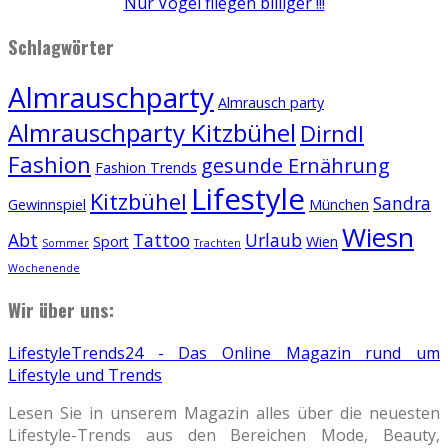
Nur Vögel fliegen billiger !!!
Schlagwörter
Almrauschparty
Almrausch party
Almrauschparty Kitzbühel
Dirndl
Fashion
gesunde Ernährung
Fashion Trends
Lifestyle
Kitzbühel
Sandra
Gewinnspiel
München
Wiesn
Abt
Tattoo
Urlaub
Sport
Wien
Sommer
Trachten
Wochenende
Wir über uns:
LifestyleTrends24 - Das Online Magazin rund um
Lifestyle und Trends
Lesen Sie in unserem Magazin alles über die neuesten
Lifestyle-Trends aus den Bereichen Mode, Beauty,