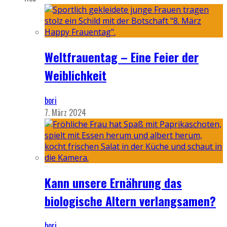
Weltfrauentag – Eine Feier der
Weiblichkeit
bori
7. März 2024
Kann unsere Ernährung das
biologische Altern verlangsamen?
bori