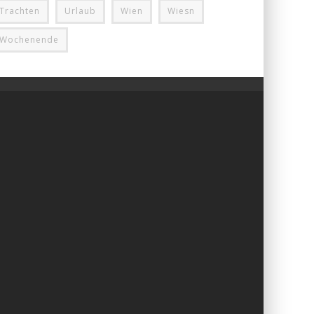
Trachten
Urlaub
Wien
Wiesn
Wochenende