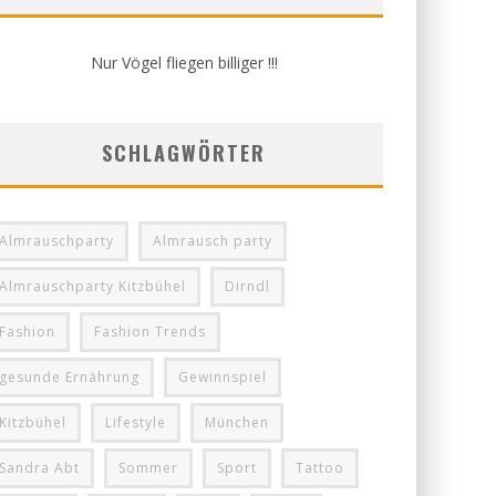
Nur Vögel fliegen billiger !!!
SCHLAGWÖRTER
Almrauschparty
Almrausch party
Almrauschparty Kitzbühel
Dirndl
Fashion
Fashion Trends
gesunde Ernährung
Gewinnspiel
Kitzbühel
Lifestyle
München
Sandra Abt
Sommer
Sport
Tattoo