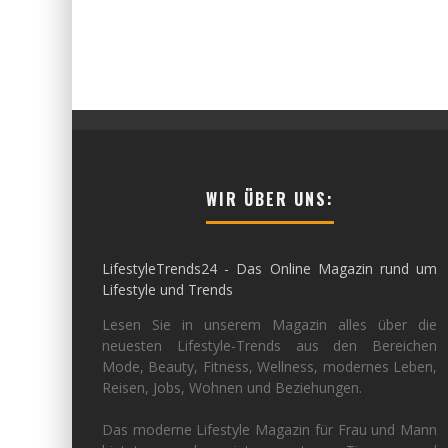
WIR ÜBER UNS:
LifestyleTrends24 - Das Online Magazin rund um
Lifestyle und Trends
Lesen Sie in unserem Magazin alles über die
neuesten Lifestyle-Trends aus den Bereichen
Mode, Beauty, Fitness, Wellness, modernes Leben,
Reisen, Jobs, Wohnen und Beziehungen.
Das moderne Lifestyle Magazin für Frau und Mann