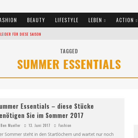
ASHION
BEAUTY
LIFESTYLE
LEBEN
ACTION
EIDER FÜR DIESE SAISON
TIVALS DES SOMMERS 2024
TAGGED
SUMMER ESSENTIALS
TERN VERLANGSAMEN?
ummer Essentials – diese Stücke
enötigen Sie im Sommer 2017
Ben Mueller
13. Juni 2017
Fashion
er Sommer steht in den Startlöchern und wartet nur noch