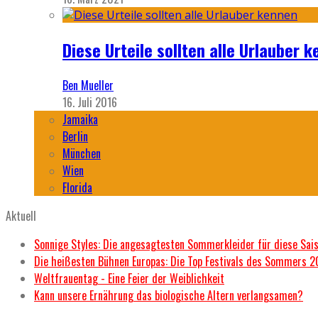
Diese Urteile sollten alle Urlauber k
Ben Mueller
16. Juli 2016
Jamaika
Berlin
München
Wien
Florida
Aktuell
Sonnige Styles: Die angesagtesten Sommerkleider für diese Sai
Die heißesten Bühnen Europas: Die Top Festivals des Sommers 
Weltfrauentag - Eine Feier der Weiblichkeit
Kann unsere Ernährung das biologische Altern verlangsamen?