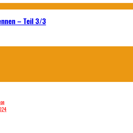
ennen – Teil 3/3
son
2024