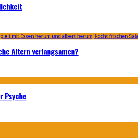
lichkeit
sche Altern verlangsamen?
er Psyche