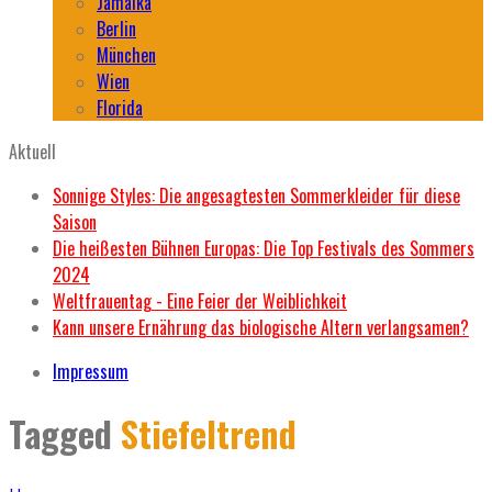
Jamaika
Berlin
München
Wien
Florida
Aktuell
Sonnige Styles: Die angesagtesten Sommerkleider für diese
Saison
Die heißesten Bühnen Europas: Die Top Festivals des Sommers
2024
Weltfrauentag - Eine Feier der Weiblichkeit
Kann unsere Ernährung das biologische Altern verlangsamen?
Impressum
Tagged
Stiefeltrend