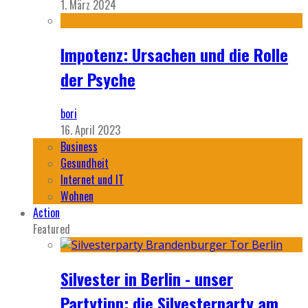
1. März 2024
Impotenz: Ursachen und die Rolle
der Psyche
bori
16. April 2023
Business
Gesundheit
Internet und IT
Wohnen
Action
Featured
Silvester in Berlin - unser
Partytipp: die Silvesterparty am