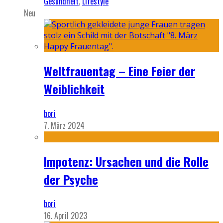
Gesundheit
,
Lifestyle
Neu
Weltfrauentag – Eine Feier der
Weiblichkeit
bori
7. März 2024
Impotenz: Ursachen und die Rolle
der Psyche
bori
16. April 2023