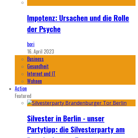
Impotenz: Ursachen und die Rolle
der Psyche
bori
16. April 2023
Business
Gesundheit
Internet und IT
Wohnen
Action
Featured
Silvester in Berlin - unser
Partytipp: die Silvesterparty am