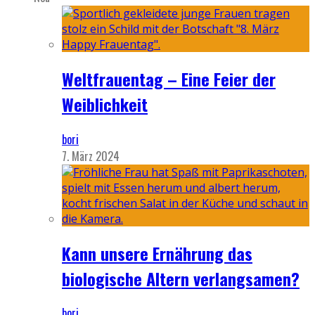
Weltfrauentag – Eine Feier der
Weiblichkeit
bori
7. März 2024
Kann unsere Ernährung das
biologische Altern verlangsamen?
bori