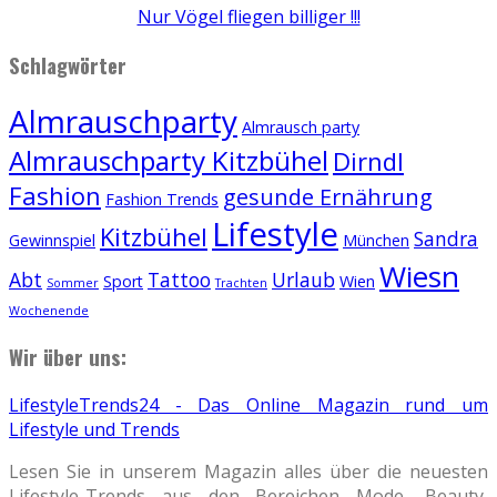
Nur Vögel fliegen billiger !!!
Schlagwörter
Almrauschparty
Almrausch party
Almrauschparty Kitzbühel
Dirndl
Fashion
gesunde Ernährung
Fashion Trends
Lifestyle
Kitzbühel
Sandra
Gewinnspiel
München
Wiesn
Abt
Tattoo
Urlaub
Sport
Wien
Sommer
Trachten
Wochenende
Wir über uns:
LifestyleTrends24 - Das Online Magazin rund um
Lifestyle und Trends
Lesen Sie in unserem Magazin alles über die neuesten
Lifestyle-Trends aus den Bereichen Mode, Beauty,