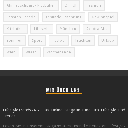
Almrauschparty Kitzbühel
Dirndl
Fashion
Fashion Trends
gesunde Ernährung
Gewinnspiel
Kitzbühel
Lifestyle
München
Sandra Abt
Sommer
Sport
Tattoo
Trachten
Urlaub
Wien
Wiesn
Wochenende
WIR ÜBER UNS:
LifestyleTrends24 - Das Online Magazin rund um Lifestyle und
Trends
Lesen Sie in unserem Magazin alles über die neuesten Lifestyle-