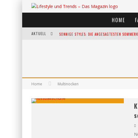
HOME
F
AKTUELL
SONNIGE STYLES: DIE ANGESAGTESTEN SOMMERKL
DIE HEISSESTEN BÜHNEN EUROPAS: DIE TOP FES
WELTFRAUENTAG - EINE FEIER DER WEIBLICHKEIT
KANN UNSERE ERNÄHRUNG DAS BIOLOGISCHE AL
Home
Multinocken
K
s
N