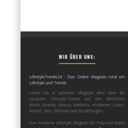
WIR ÜBER UNS:
LifestyleTrends24 - Das Online Magazin rund um
Lifestyle und Trends
Lesen Sie in unserem Magazin alles über die
neuesten Lifestyle-Trends aus den Bereichen
Mode, Beauty, Fitness, Wellness, modernes Leben,
Reisen, Jobs, Wohnen und Beziehungen.
Das moderne Lifestyle Magazin für Frau und Mann