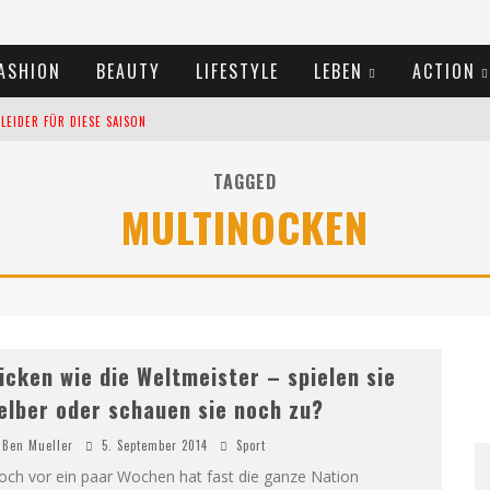
ASHION
BEAUTY
LIFESTYLE
LEBEN
ACTION
EIDER FÜR DIESE SAISON
TIVALS DES SOMMERS 2024
TAGGED
MULTINOCKEN
TERN VERLANGSAMEN?
icken wie die Weltmeister – spielen sie
elber oder schauen sie noch zu?
Ben Mueller
5. September 2014
Sport
och vor ein paar Wochen hat fast die ganze Nation