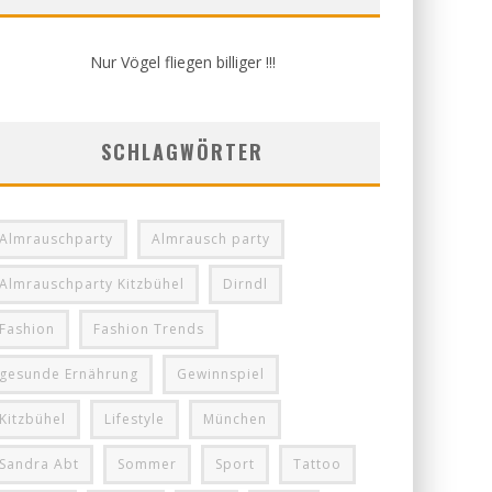
Nur Vögel fliegen billiger !!!
SCHLAGWÖRTER
Almrauschparty
Almrausch party
Almrauschparty Kitzbühel
Dirndl
Fashion
Fashion Trends
gesunde Ernährung
Gewinnspiel
Kitzbühel
Lifestyle
München
Sandra Abt
Sommer
Sport
Tattoo