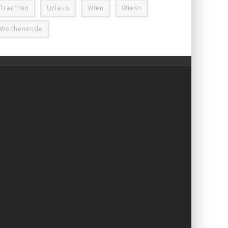
Trachten
Urlaub
Wien
Wiesn
Wochenende