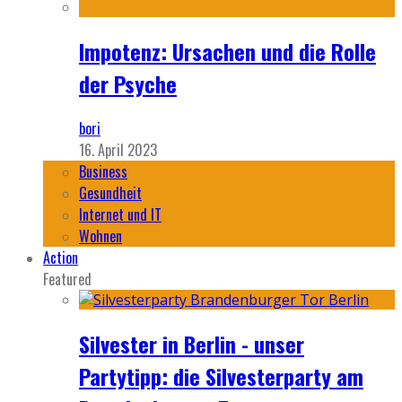
Impotenz: Ursachen und die Rolle
der Psyche
bori
16. April 2023
Business
Gesundheit
Internet und IT
Wohnen
Action
Featured
Silvester in Berlin - unser
Partytipp: die Silvesterparty am