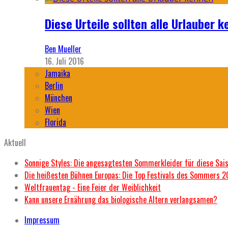
Diese Urteile sollten alle Urlauber k
Ben Mueller
16. Juli 2016
Jamaika
Berlin
München
Wien
Florida
Aktuell
Sonnige Styles: Die angesagtesten Sommerkleider für diese Sai
Die heißesten Bühnen Europas: Die Top Festivals des Sommers 
Weltfrauentag - Eine Feier der Weiblichkeit
Kann unsere Ernährung das biologische Altern verlangsamen?
Impressum