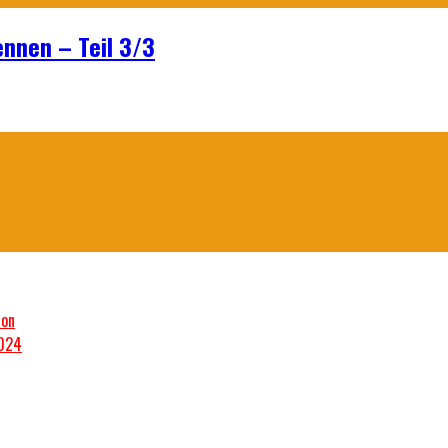
ennen – Teil 3/3
son
2024