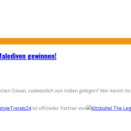
Malediven gewinnen!
dischen Ozean, südwestlich von Indien gelegen? Wer kennt n
estyleTrends24
ist offizieller Partner von