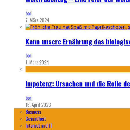
bori
7. März 2024
Kann unsere Ernährung das biologi
bori
1. März 2024
Impotenz: Ursachen und die Rolle d
bori
16. April 2023
Business
Gesundheit
Internet und IT