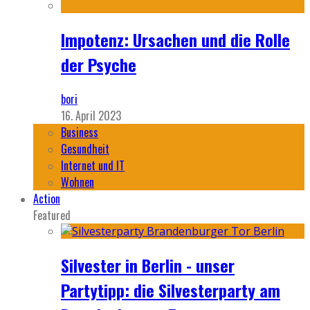
Impotenz: Ursachen und die Rolle
der Psyche
bori
16. April 2023
Business
Gesundheit
Internet und IT
Wohnen
Action
Featured
Silvester in Berlin - unser
Partytipp: die Silvesterparty am