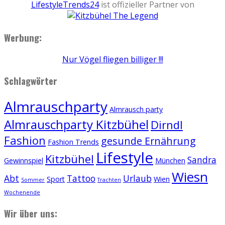
LifestyleTrends24
ist offizieller Partner von
Werbung:
Nur Vögel fliegen billiger !!!
Schlagwörter
Almrauschparty
Almrausch party
Almrauschparty Kitzbühel
Dirndl
Fashion
gesunde Ernährung
Fashion Trends
Lifestyle
Kitzbühel
Sandra
Gewinnspiel
München
Wiesn
Abt
Tattoo
Urlaub
Sport
Wien
Sommer
Trachten
Wochenende
Wir über uns: