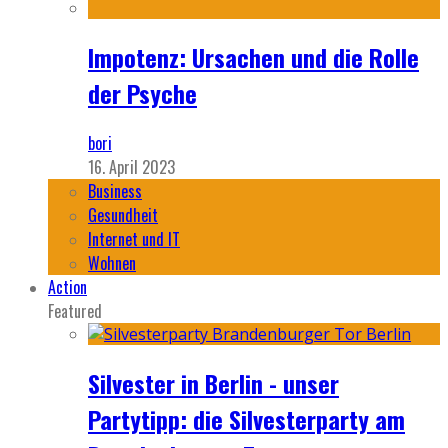
Impotenz: Ursachen und die Rolle
der Psyche
bori
16. April 2023
Business
Gesundheit
Internet und IT
Wohnen
Action
Featured
Silvester in Berlin - unser
Partytipp: die Silvesterparty am