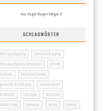
Nur Vögel fliegen billiger !!!
SCHLAGWÖRTER
Almrauschparty
Almrausch party
Almrauschparty Kitzbühel
Dirndl
Fashion
Fashion Trends
gesunde Ernährung
Gewinnspiel
Kitzbühel
Lifestyle
München
Sandra Abt
Sommer
Sport
Tattoo