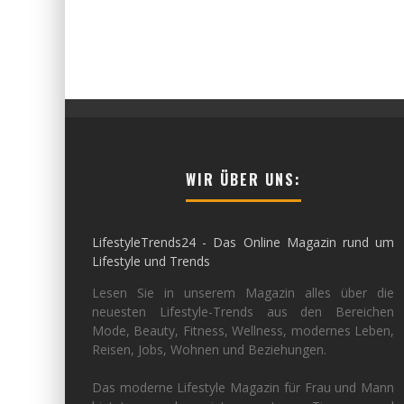
WIR ÜBER UNS:
LifestyleTrends24 - Das Online Magazin rund um
Lifestyle und Trends
Lesen Sie in unserem Magazin alles über die
neuesten Lifestyle-Trends aus den Bereichen
Mode, Beauty, Fitness, Wellness, modernes Leben,
Reisen, Jobs, Wohnen und Beziehungen.
Das moderne Lifestyle Magazin für Frau und Mann