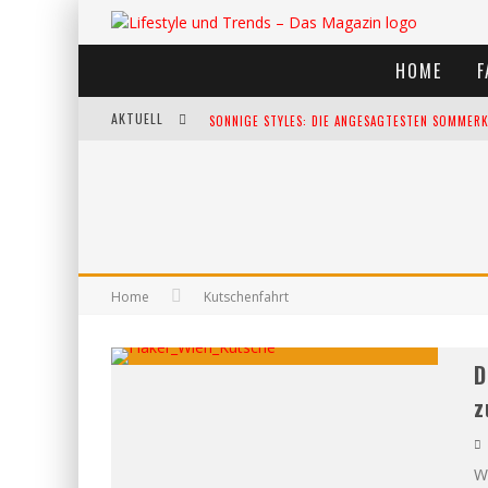
HOME
F
AKTUELL
SONNIGE STYLES: DIE ANGESAGTESTEN SOMMERKL
DIE HEISSESTEN BÜHNEN EUROPAS: DIE TOP FES
WELTFRAUENTAG - EINE FEIER DER WEIBLICHKEIT
KANN UNSERE ERNÄHRUNG DAS BIOLOGISCHE AL
Home
Kutschenfahrt
D
z
Wi