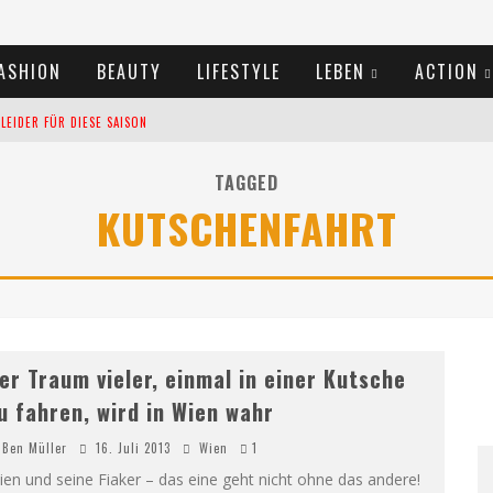
ASHION
BEAUTY
LIFESTYLE
LEBEN
ACTION
EIDER FÜR DIESE SAISON
TIVALS DES SOMMERS 2024
TAGGED
KUTSCHENFAHRT
TERN VERLANGSAMEN?
er Traum vieler, einmal in einer Kutsche
u fahren, wird in Wien wahr
Ben Müller
16. Juli 2013
Wien
1
en und seine Fiaker – das eine geht nicht ohne das andere!