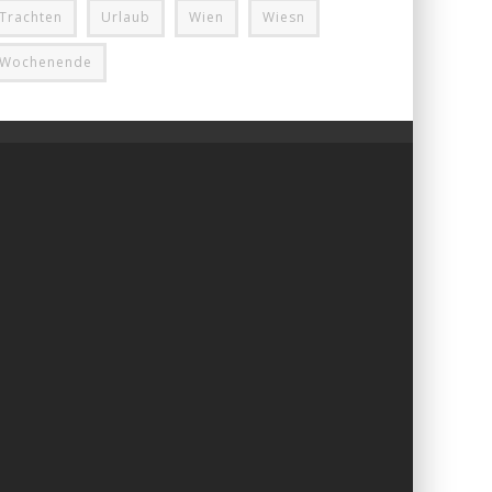
Trachten
Urlaub
Wien
Wiesn
Wochenende