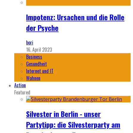
Impotenz: Ursachen und die Rolle
der Psyche
bori
16. April 2023
Business
Gesundheit
Internet und IT
Wohnen
Action
Featured
Silvester in Berlin - unser
Partytipp: die Silvesterparty am