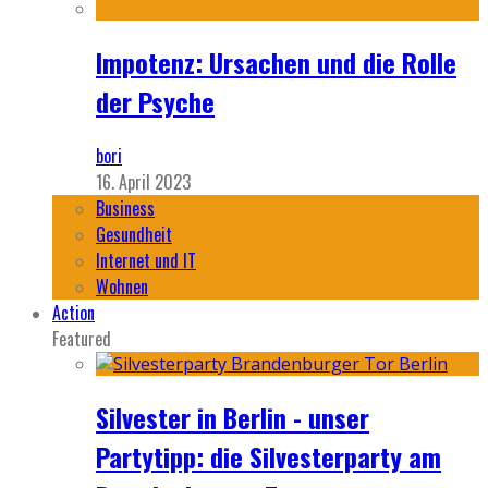
Impotenz: Ursachen und die Rolle
der Psyche
bori
16. April 2023
Business
Gesundheit
Internet und IT
Wohnen
Action
Featured
Silvester in Berlin - unser
Partytipp: die Silvesterparty am