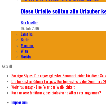
Diese Urteile sollten alle Urlauber k
Ben Mueller
16. Juli 2016
Jamaika
Berlin
München
Wien
Florida
Aktuell
Sonnige Styles: Die angesagtesten Sommerkleider für diese Sai
Die heißesten Bühnen Europas: Die Top Festivals des Sommers 
Weltfrauentag - Eine Feier der Weiblichkeit
Kann unsere Ernährung das biologische Altern verlangsamen?
Impressum