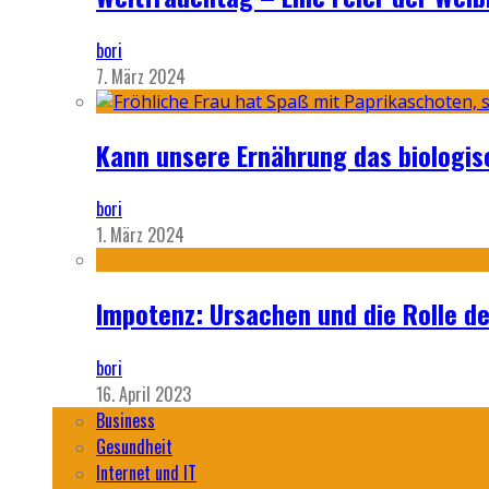
bori
7. März 2024
Kann unsere Ernährung das biologi
bori
1. März 2024
Impotenz: Ursachen und die Rolle d
bori
16. April 2023
Business
Gesundheit
Internet und IT