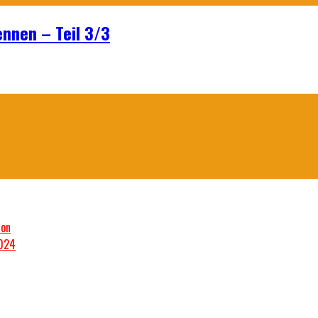
ennen – Teil 3/3
son
2024