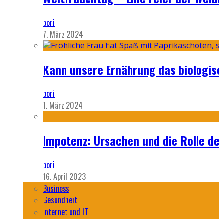
bori
7. März 2024
Kann unsere Ernährung das biologi
bori
1. März 2024
Impotenz: Ursachen und die Rolle d
bori
16. April 2023
Business
Gesundheit
Internet und IT