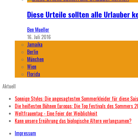
Diese Urteile sollten alle Urlauber k
Ben Mueller
16. Juli 2016
Jamaika
Berlin
München
Wien
Florida
Aktuell
Sonnige Styles: Die angesagtesten Sommerkleider für diese Sai
Die heißesten Bühnen Europas: Die Top Festivals des Sommers 
Weltfrauentag - Eine Feier der Weiblichkeit
Kann unsere Ernährung das biologische Altern verlangsamen?
Impressum