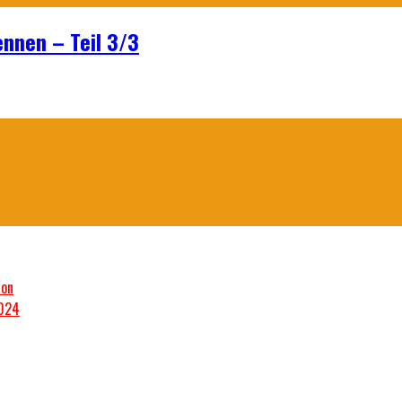
ennen – Teil 3/3
son
2024