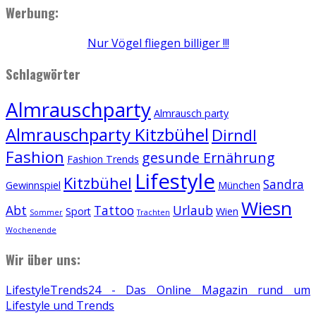
Werbung:
Nur Vögel fliegen billiger !!!
Schlagwörter
Almrauschparty
Almrausch party
Almrauschparty Kitzbühel
Dirndl
Fashion
gesunde Ernährung
Fashion Trends
Lifestyle
Kitzbühel
Sandra
Gewinnspiel
München
Wiesn
Abt
Tattoo
Urlaub
Sport
Wien
Sommer
Trachten
Wochenende
Wir über uns:
LifestyleTrends24 - Das Online Magazin rund um
Lifestyle und Trends