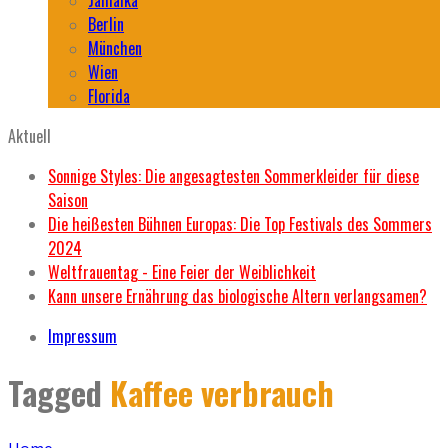
Berlin
München
Wien
Florida
Aktuell
Sonnige Styles: Die angesagtesten Sommerkleider für diese
Saison
Die heißesten Bühnen Europas: Die Top Festivals des Sommers
2024
Weltfrauentag - Eine Feier der Weiblichkeit
Kann unsere Ernährung das biologische Altern verlangsamen?
Impressum
Tagged
Kaffee verbrauch