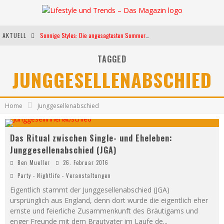
AKTUELL
Sonnige Styles: Die angesagtesten Sommerkleider für diese Saison
Die heißesten Bühnen Europas: Die Top Festivals des Sommers 2024
TAGGED
JUNGGESELLENABSCHIED
Weltfrauentag - Eine Feier der Weiblichkeit
Kann unsere Ernährung das biologische Altern verlangsamen?
Home
Junggesellenabschied
Das Ritual zwischen Single- und Eheleben:
Junggesellenabschied (JGA)
Ben Mueller
26. Februar 2016
Party - Nightlife - Veranstaltungen
Eigentlich stammt der Junggesellenabschied (JGA)
ursprünglich aus England, denn dort wurde die eigentlich eher
ernste und feierliche Zusammenkunft des Bräutigams und
enger Freunde mit dem Brautvater im Laufe de
...