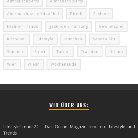
Almrauschparty
Almrausch party
Almrauschparty Kitzbühel
Dirndl
Fashion
Fashion Trends
gesunde Ernährung
Gewinnspiel
Kitzbühel
Lifestyle
München
Sandra Abt
Sommer
Sport
Tattoo
Trachten
Urlaub
Wien
Wiesn
Wochenende
WIR ÜBER UNS:
LifestyleTrends24 - Das Online Magazin rund um Lifestyle und
Trends