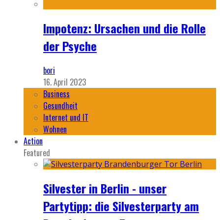
Impotenz: Ursachen und die Rolle
der Psyche
bori
16. April 2023
Business
Gesundheit
Internet und IT
Wohnen
Action
Featured
Silvester in Berlin - unser
Partytipp: die Silvesterparty am