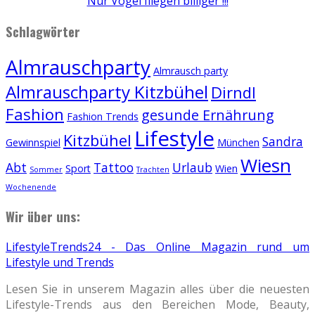
Nur Vögel fliegen billiger !!!
Schlagwörter
Almrauschparty
Almrausch party
Almrauschparty Kitzbühel
Dirndl
Fashion
gesunde Ernährung
Fashion Trends
Lifestyle
Kitzbühel
Sandra
Gewinnspiel
München
Wiesn
Abt
Tattoo
Urlaub
Sport
Wien
Sommer
Trachten
Wochenende
Wir über uns:
LifestyleTrends24 - Das Online Magazin rund um
Lifestyle und Trends
Lesen Sie in unserem Magazin alles über die neuesten
Lifestyle-Trends aus den Bereichen Mode, Beauty,