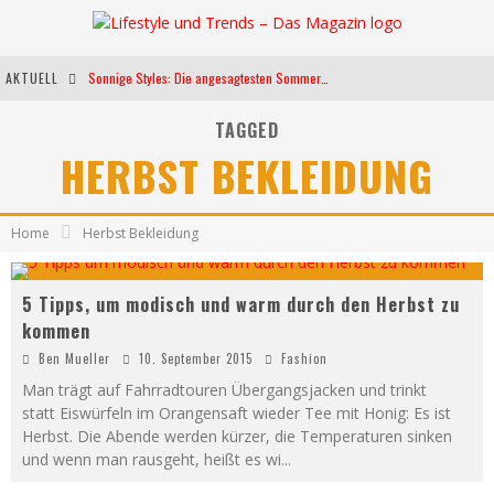
AKTUELL
Sonnige Styles: Die angesagtesten Sommerkleider für diese Saison
Die heißesten Bühnen Europas: Die Top Festivals des Sommers 2024
TAGGED
HERBST BEKLEIDUNG
Weltfrauentag - Eine Feier der Weiblichkeit
Kann unsere Ernährung das biologische Altern verlangsamen?
Home
Herbst Bekleidung
5 Tipps, um modisch und warm durch den Herbst zu
kommen
Ben Mueller
10. September 2015
Fashion
Man trägt auf Fahrradtouren Übergangsjacken und trinkt
statt Eiswürfeln im Orangensaft wieder Tee mit Honig: Es ist
Herbst. Die Abende werden kürzer, die Temperaturen sinken
und wenn man rausgeht, heißt es wi
...