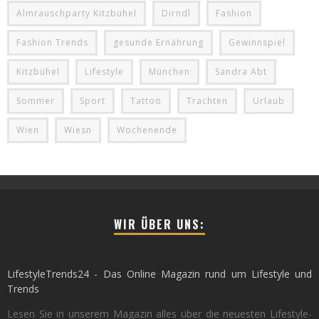
Almrauschparty Kitzbühel
Dirndl
Fashion
Fashion Trends
gesunde Ernährung
Gewinnspiel
Kitzbühel
Lifestyle
München
Sandra Abt
Sommer
Sport
Tattoo
Trachten
Urlaub
Wien
Wiesn
Wochenende
WIR ÜBER UNS:
LifestyleTrends24 - Das Online Magazin rund um Lifestyle und
Trends
Lesen Sie in unserem Magazin alles über die neuesten Lifestyle-