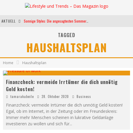
AKTUELL
Sonnige Styles: Die angesagtesten Sommerkleider für diese Saison
Die heißesten Bühnen Europas: Die Top Festivals des Sommers 2024
TAGGED
HAUSHALTSPLAN
Weltfrauentag - Eine Feier der Weiblichkeit
Kann unsere Ernährung das biologische Altern verlangsamen?
Home
Haushaltsplan
Finanzcheck: vermeide Irrtümer die dich unnötig
Geld kosten!
tamarakubeile
28. Oktober 2020
Business
Finanzcheck: vermeide Irrtümer die dich unnötig Geld kosten!
Egal, ob im Internet, in der Zeitung oder im Freundeskreis:
Immer mehr Menschen scheinen in lukrative Geldanlage
investieren zu wollen und sich für
...