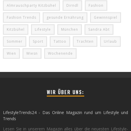
Almrauschparty Kitzbühel
Dirndl
Fashion
Fashion Trends
gesunde Ernährung
Gewinnspiel
Kitzbühel
Lifestyle
München
Sandra Abt
Sommer
Sport
Tattoo
Trachten
Urlaub
Wien
Wiesn
Wochenende
WIR ÜBER UNS:
LifestyleTrends24 - Das Online Magazin rund um Lifestyle und
Trends
Lesen Sie in unserem Magazin alles über die neuesten Lifestyle-