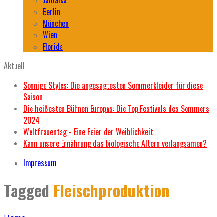
Berlin
München
Wien
Florida
Aktuell
Sonnige Styles: Die angesagtesten Sommerkleider für diese
Saison
Die heißesten Bühnen Europas: Die Top Festivals des Sommers
2024
Weltfrauentag - Eine Feier der Weiblichkeit
Kann unsere Ernährung das biologische Altern verlangsamen?
Impressum
Tagged
Fleischproduktion