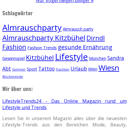
Nur Vögel fliegen billiger !!!
Schlagwörter
Almrauschparty
Almrausch party
Almrauschparty Kitzbühel
Dirndl
Fashion
gesunde Ernährung
Fashion Trends
Lifestyle
Kitzbühel
Sandra
Gewinnspiel
München
Wiesn
Abt
Tattoo
Urlaub
Sport
Wien
Sommer
Trachten
Wochenende
Wir über uns:
LifestyleTrends24 - Das Online Magazin rund um
Lifestyle und Trends
Lesen Sie in unserem Magazin alles über die neuesten
Lifestyle-Trends aus den Bereichen Mode, Beauty,