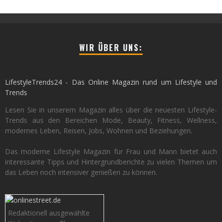
WIR ÜBER UNS:
LifestyleTrends24 - Das Online Magazin rund um Lifestyle und
Trends
Lesen Sie in unserem Magazin alles über die neuesten Lifestyle-
Trends aus den Bereichen Mode, Beauty, Fitness, Wellness,
modernes Leben, Reisen, Jobs, Wohnen und Beziehungen.
Das moderne Lifestyle Magazin für Frau und Mann bietet auch
interessante Tipps und Hintergrundberichte zu vielen Themen um
das Leben noch intensiver genießen zu können.
Redaktionell ausgewählte