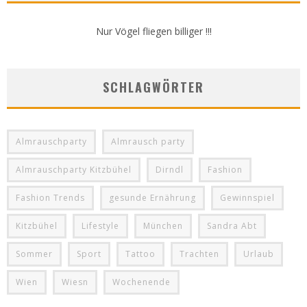
Nur Vögel fliegen billiger !!!
SCHLAGWÖRTER
Almrauschparty
Almrausch party
Almrauschparty Kitzbühel
Dirndl
Fashion
Fashion Trends
gesunde Ernährung
Gewinnspiel
Kitzbühel
Lifestyle
München
Sandra Abt
Sommer
Sport
Tattoo
Trachten
Urlaub
Wien
Wiesn
Wochenende