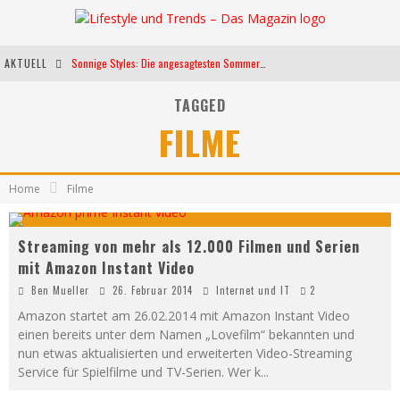
AKTUELL
Sonnige Styles: Die angesagtesten Sommerkleider für diese Saison
Die heißesten Bühnen Europas: Die Top Festivals des Sommers 2024
TAGGED
FILME
Weltfrauentag - Eine Feier der Weiblichkeit
Kann unsere Ernährung das biologische Altern verlangsamen?
Home
Filme
Streaming von mehr als 12.000 Filmen und Serien
mit Amazon Instant Video
Ben Mueller
26. Februar 2014
Internet und IT
2
Amazon startet am 26.02.2014 mit Amazon Instant Video
einen bereits unter dem Namen „Lovefilm“ bekannten und
nun etwas aktualisierten und erweiterten Video-Streaming
Service für Spielfilme und TV-Serien. Wer k
...