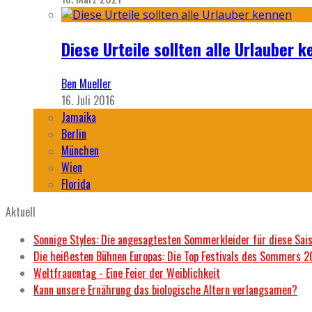
Diese Urteile sollten alle Urlauber k
Ben Mueller
16. Juli 2016
Jamaika
Berlin
München
Wien
Florida
Aktuell
Sonnige Styles: Die angesagtesten Sommerkleider für diese Sai
Die heißesten Bühnen Europas: Die Top Festivals des Sommers 
Weltfrauentag - Eine Feier der Weiblichkeit
Kann unsere Ernährung das biologische Altern verlangsamen?