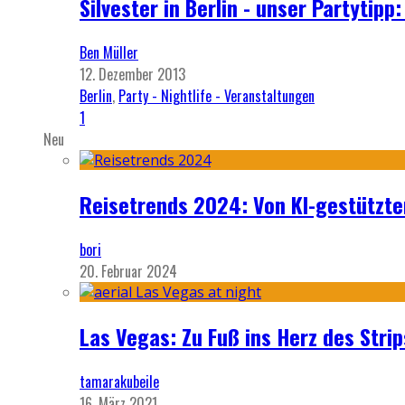
Silvester in Berlin - unser Partytip
Ben Müller
12. Dezember 2013
Berlin
,
Party - Nightlife - Veranstaltungen
1
Neu
Reisetrends 2024: Von KI-gestützte
bori
20. Februar 2024
Las Vegas: Zu Fuß ins Herz des Strip
tamarakubeile
16. März 2021