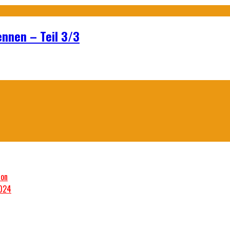
ennen – Teil 3/3
son
2024