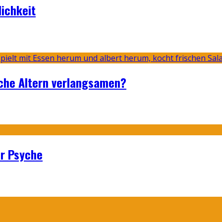
lichkeit
sche Altern verlangsamen?
er Psyche