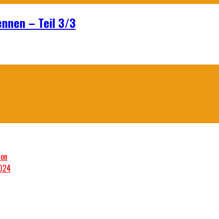
ennen – Teil 3/3
son
2024