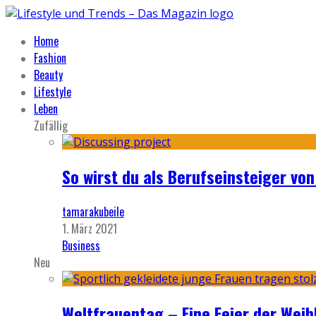
Home
Fashion
Beauty
Lifestyle
Leben
Zufällig
So wirst du als Berufseinsteiger v
tamarakubeile
1. März 2021
Business
Neu
Weltfrauentag – Eine Feier der Weib