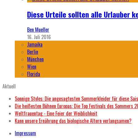
Diese Urteile sollten alle Urlauber k
Ben Mueller
16. Juli 2016
Jamaika
Berlin
München
Wien
Florida
Aktuell
Sonnige Styles: Die angesagtesten Sommerkleider für diese Sai
Die heißesten Bühnen Europas: Die Top Festivals des Sommers 
Weltfrauentag - Eine Feier der Weiblichkeit
Kann unsere Ernährung das biologische Altern verlangsamen?
Impressum