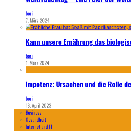
bori
7. März 2024
Kann unsere Ernährung das biologi
bori
1. März 2024
Impotenz: Ursachen und die Rolle d
bori
16. April 2023
Business
Gesundheit
Internet und IT