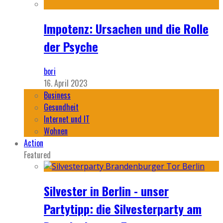
Impotenz: Ursachen und die Rolle
der Psyche
bori
16. April 2023
Business
Gesundheit
Internet und IT
Wohnen
Action
Featured
Silvester in Berlin - unser
Partytipp: die Silvesterparty am