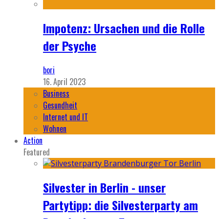
Impotenz: Ursachen und die Rolle
der Psyche
bori
16. April 2023
Business
Gesundheit
Internet und IT
Wohnen
Action
Featured
Silvester in Berlin - unser
Partytipp: die Silvesterparty am