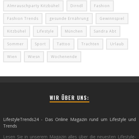
Almrauschparty Kitzbühel
Dirndl
Fashion
Fashion Trends
gesunde Ernährung
Gewinnspiel
Kitzbühel
Lifestyle
München
Sandra Abt
Sommer
Sport
Tattoo
Trachten
Urlaub
Wien
Wiesn
Wochenende
WIR ÜBER UNS:
LifestyleTrends24 - Das Online Magazin rund um Lifestyle und
Trends
Lesen Sie in unserem Magazin alles über die neuesten Lifestyle-