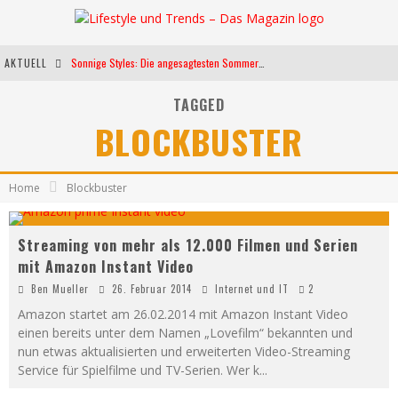
AKTUELL
Sonnige Styles: Die angesagtesten Sommerkleider für diese Saison
Die heißesten Bühnen Europas: Die Top Festivals des Sommers 2024
TAGGED
BLOCKBUSTER
Weltfrauentag - Eine Feier der Weiblichkeit
Kann unsere Ernährung das biologische Altern verlangsamen?
Home
Blockbuster
Streaming von mehr als 12.000 Filmen und Serien
mit Amazon Instant Video
Ben Mueller
26. Februar 2014
Internet und IT
2
Amazon startet am 26.02.2014 mit Amazon Instant Video
einen bereits unter dem Namen „Lovefilm“ bekannten und
nun etwas aktualisierten und erweiterten Video-Streaming
Service für Spielfilme und TV-Serien. Wer k
...