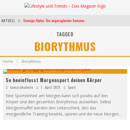
AKTUELL
Sonnige Styles: Die angesagtesten Sommerkleider für diese Saison
Die heißesten Bühnen Europas: Die Top Festivals des Sommers 2024
TAGGED
BIORYTHMUS
Weltfrauentag - Eine Feier der Weiblichkeit
Kann unsere Ernährung das biologische Altern verlangsamen?
Home
Biorythmus
So beeinflusst Morgensport deinen Körper
tamarakubeile
7. April 2021
Sport
Eine Sporteinheit am Morgen kann sich positiv auf den
Körper und den gesamten Biorythmus auswirken. Selbst
Morgenmuffel werden den Unterschied, den das
morgendliche Training bewirkt, spüren und die neue Morgen
...