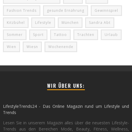
Fashion Trends
gesunde Ernährung
Gewinnspiel
Kitzbühel
Lifestyle
München
Sandra Abt
Sommer
Sport
Tattoo
Trachten
Urlaub
Wien
Wiesn
Wochenende
WIR ÜBER UNS:
LifestyleTrends24 - Das Online Magazin rund um Lifestyle und
Trends
Lesen Sie in unserem Magazin alles über die neuesten Lifestyle-
Trends aus den Bereichen Mode, Beauty, Fitness, Wellness,