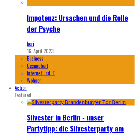
Impotenz: Ursachen und die Rolle
der Psyche
bori
16. April 2023
Business
Gesundheit
Internet und IT
Wohnen
Action
Featured
Silvester in Berlin - unser
Partytipp: die Silvesterparty am