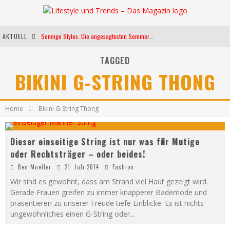
AKTUELL
Sonnige Styles: Die angesagtesten Sommerkleider für diese Saison
Die heißesten Bühnen Europas: Die Top Festivals des Sommers 2024
TAGGED
BIKINI G-STRING THONG
Weltfrauentag - Eine Feier der Weiblichkeit
Kann unsere Ernährung das biologische Altern verlangsamen?
Home
Bikini G-String Thong
Dieser einseitige String ist nur was für Mutige
oder Rechtsträger – oder beides!
Ben Mueller
21. Juli 2014
Fashion
Wir sind es gewohnt, dass am Strand viel Haut gezeigt wird.
Gerade Frauen greifen zu immer knapperer Bademode und
präsentieren zu unserer Freude tiefe Einblicke. Es ist nichts
ungewöhnliches einen G-String oder
...