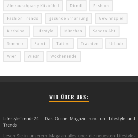
Almrauschparty Kitzbühel
Dirndl
Fashion
Fashion Trends
gesunde Ernährung
Gewinnspiel
Kitzbühel
Lifestyle
München
Sandra Abt
Sommer
Sport
Tattoo
Trachten
Urlaub
Wien
Wiesn
Wochenende
WIR ÜBER UNS:
LifestyleTrends24 - Das Online Magazin rund um Lifestyle und
Trends
Lesen Sie in unserem Magazin alles über die neuesten Lifestyle-