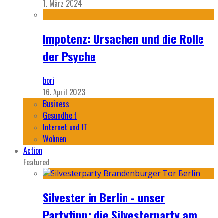
1. März 2024
Impotenz: Ursachen und die Rolle
der Psyche
bori
16. April 2023
Business
Gesundheit
Internet und IT
Wohnen
Action
Featured
Silvester in Berlin - unser
Partytipp: die Silvesterparty am