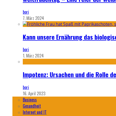
bori
7. März 2024
Kann unsere Ernährung das biologi
bori
1. März 2024
Impotenz: Ursachen und die Rolle d
bori
16. April 2023
Business
Gesundheit
Internet und IT