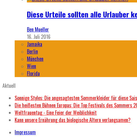
Diese Urteile sollten alle Urlauber k
Ben Mueller
16. Juli 2016
Jamaika
Berlin
München
Wien
Florida
Aktuell
Sonnige Styles: Die angesagtesten Sommerkleider für diese Sai
Die heißesten Bühnen Europas: Die Top Festivals des Sommers 
Weltfrauentag - Eine Feier der Weiblichkeit
Kann unsere Ernährung das biologische Altern verlangsamen?
Impressum