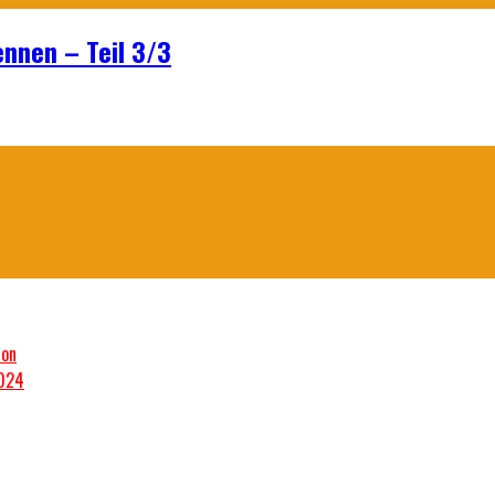
ennen – Teil 3/3
son
2024