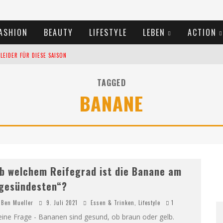
ASHION
BEAUTY
LIFESTYLE
LEBEN
ACTION
EIDER FÜR DIESE SAISON
TIVALS DES SOMMERS 2024
TAGGED
BANANE
TERN VERLANGSAMEN?
b welchem Reifegrad ist die Banane am
gesündesten“?
Ben Mueller
9. Juli 2021
Essen & Trinken
,
Lifestyle
1
ine Frage - Bananen sind gesund, ob braun oder gelb.