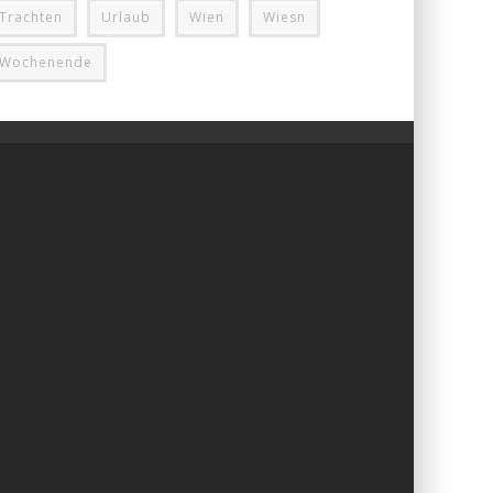
Trachten
Urlaub
Wien
Wiesn
Wochenende