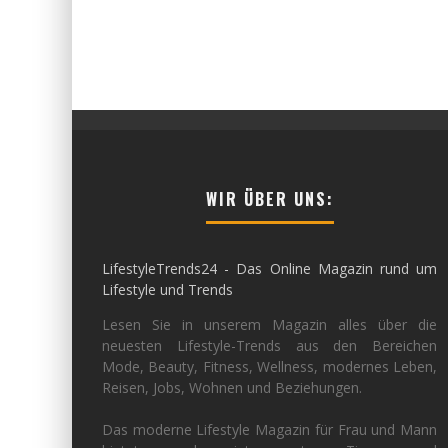
WIR ÜBER UNS:
LifestyleTrends24 - Das Online Magazin rund um
Lifestyle und Trends
Lesen Sie in unserem Magazin alles über die
neuesten Lifestyle-Trends aus den Bereichen
Mode, Beauty, Fitness, Wellness, modernes Leben,
Reisen, Jobs, Wohnen und Beziehungen.
Das moderne Lifestyle Magazin für Frau und Mann