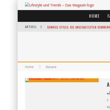
HOME
F
AKTUELL
SONNIGE STYLES: DIE ANGESAGTESTEN SOMMERKL
DIE HEISSESTEN BÜHNEN EUROPAS: DIE TOP FES
WELTFRAUENTAG - EINE FEIER DER WEIBLICHKEIT
KANN UNSERE ERNÄHRUNG DAS BIOLOGISCHE AL
Home
Banane
A
„
Ke