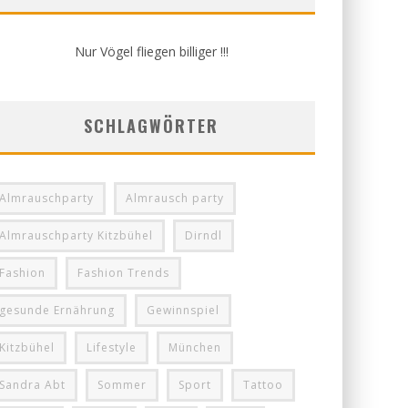
Nur Vögel fliegen billiger !!!
SCHLAGWÖRTER
Almrauschparty
Almrausch party
Almrauschparty Kitzbühel
Dirndl
Fashion
Fashion Trends
gesunde Ernährung
Gewinnspiel
Kitzbühel
Lifestyle
München
Sandra Abt
Sommer
Sport
Tattoo