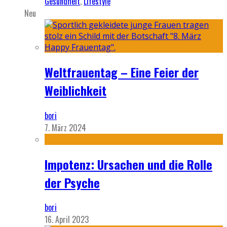
Gesundheit
,
Lifestyle
Neu
Weltfrauentag – Eine Feier der
Weiblichkeit
bori
7. März 2024
Impotenz: Ursachen und die Rolle
der Psyche
bori
16. April 2023