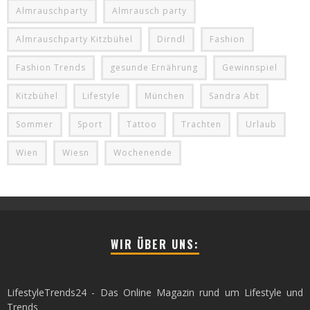
Almrauschparty
Almrausch party
Almrauschparty Kitzbühel
Dirndl
Fashion
Fashion Trends
gesunde Ernährung
Gewinnspiel
Kitzbühel
Lifestyle
München
Sandra Abt
Sommer
Sport
Tattoo
Trachten
Urlaub
Wien
Wiesn
Wochenende
WIR ÜBER UNS:
LifestyleTrends24 - Das Online Magazin rund um Lifestyle und
Trends