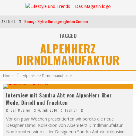
AKTUELL
Sonnige Styles: Die angesagtesten Sommerkleider für diese Saison
Die heißesten Bühnen Europas: Die Top Festivals des Sommers 2024
TAGGED
ALPENHERZ
Weltfrauentag - Eine Feier der Weiblichkeit
DIRNDLMANUFAKTUR
Kann unsere Ernährung das biologische Altern verlangsamen?
Home
AlpenHerz Dirndlmanufaktur
Interview mit Sandra Abt von AlpenHerz über
Mode, Dirndl und Trachten
Ben Mueller
4. Juli 2014
Fashion
1
Vor ein paar Wochen präsentierten wir bereits die neue
Designer Dirndl-Kollektion von AlpenHerz Dirndlmanufaktur.
Nun konnten wir mit der Designerin Sandra Abt ein exklusives