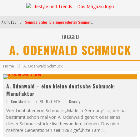
AKTUELL
Sonnige Styles: Die angesagtesten Sommerkleider für diese Saison
Die heißesten Bühnen Europas: Die Top Festivals des Sommers 2024
TAGGED
A. ODENWALD SCHMUCK
Weltfrauentag - Eine Feier der Weiblichkeit
Kann unsere Ernährung das biologische Altern verlangsamen?
Home
A. Odenwald Schmuck
A. Odenwald – eine kleine deutsche Schmuck-
Manufaktur
Ben Mueller
20. Mai 2014
Beauty
Wer Liebhaber von Schmuck „Made in Germany“ ist, der hat
bestimmt schon mal von A. Odenwald gehört oder eines
dieser Schmuckstücke live bewundern können. Das über
mehrere Generationen seit 1882 geführte Famili
...