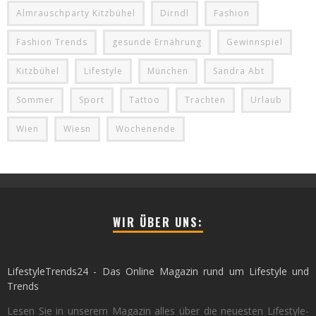
Almrauschparty Kitzbühel
Dirndl
Fashion
Fashion Trends
gesunde Ernährung
Gewinnspiel
Kitzbühel
Lifestyle
München
Sandra Abt
Sommer
Sport
Tattoo
Trachten
Urlaub
Wien
Wiesn
Wochenende
WIR ÜBER UNS:
LifestyleTrends24 - Das Online Magazin rund um Lifestyle und
Trends
Lesen Sie in unserem Magazin alles über die neuesten Lifestyle-