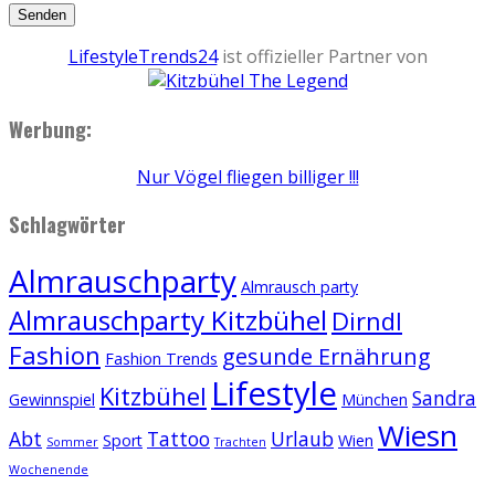
LifestyleTrends24
ist offizieller Partner von
Werbung:
Nur Vögel fliegen billiger !!!
Schlagwörter
Almrauschparty
Almrausch party
Almrauschparty Kitzbühel
Dirndl
Fashion
gesunde Ernährung
Fashion Trends
Lifestyle
Kitzbühel
Sandra
Gewinnspiel
München
Wiesn
Abt
Tattoo
Urlaub
Sport
Wien
Sommer
Trachten
Wochenende