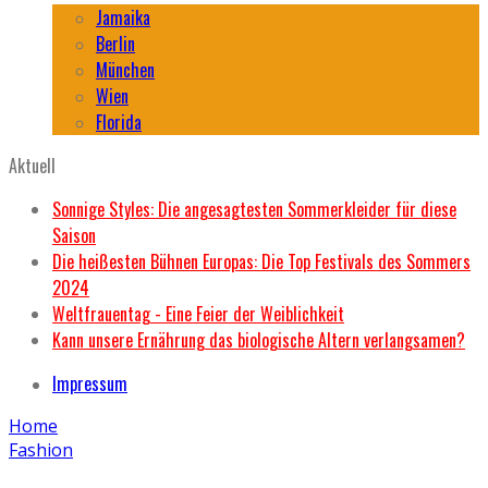
Jamaika
Berlin
München
Wien
Florida
Aktuell
Sonnige Styles: Die angesagtesten Sommerkleider für diese
Saison
Die heißesten Bühnen Europas: Die Top Festivals des Sommers
2024
Weltfrauentag - Eine Feier der Weiblichkeit
Kann unsere Ernährung das biologische Altern verlangsamen?
Impressum
Home
Fashion