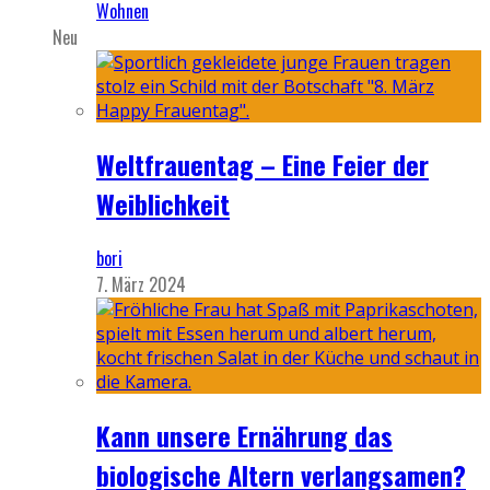
Wohnen
Neu
Weltfrauentag – Eine Feier der
Weiblichkeit
bori
7. März 2024
Kann unsere Ernährung das
biologische Altern verlangsamen?