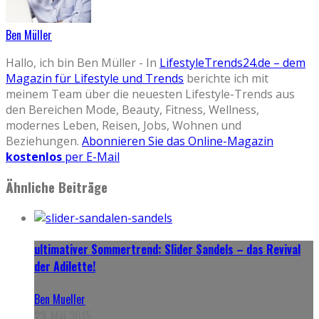
Ben Müller
Hallo, ich bin Ben Müller - In
LifestyleTrends24.de – dem
Magazin für Lifestyle und Trends
berichte ich mit
meinem Team über die neuesten Lifestyle-Trends aus
den Bereichen Mode, Beauty, Fitness, Wellness,
modernes Leben, Reisen, Jobs, Wohnen und
Beziehungen.
Abonnieren Sie das Online-Magazin
kostenlos
per E-Mail
Ähnliche Beiträge
ultimativer Sommertrend: Slider Sandels – das Revival
der Adilette!
Ben Mueller
23. Mai 2015