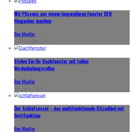
Mit Plissees aus einem langweiligen Fenster DEN
Hingucker machen
Ben Mueller
14. November 2016
Stylen Sie Ihr Dachfenster mit tollen
Verdunkelungsrollos
Ben Mueller
22. August 2016
Der Schlafsessel – das multifunktionale Sitzmöbel mit
Bettfunktion
Ben Mueller