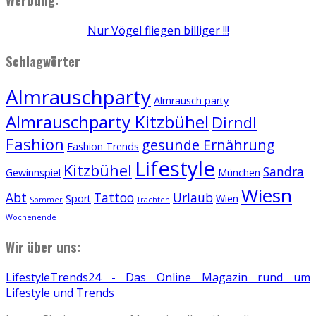
Nur Vögel fliegen billiger !!!
Schlagwörter
Almrauschparty
Almrausch party
Almrauschparty Kitzbühel
Dirndl
Fashion
gesunde Ernährung
Fashion Trends
Lifestyle
Kitzbühel
Sandra
Gewinnspiel
München
Wiesn
Abt
Tattoo
Urlaub
Sport
Wien
Sommer
Trachten
Wochenende
Wir über uns:
LifestyleTrends24 - Das Online Magazin rund um
Lifestyle und Trends