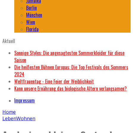
Jamaika
Berlin
München
Wien
Florida
Aktuell
Sonnige Styles: Die angesagtesten Sommerkleider für diese
Saison
Die heißesten Bühnen Europas: Die Top Festivals des Sommers
2024
Weltfrauentag - Eine Feier der Weiblichkeit
Kann unsere Ernährung das biologische Altern verlangsamen?
Impressum
Home
Leben
Wohnen