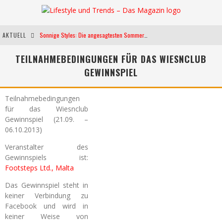
AKTUELL
Sonnige Styles: Die angesagtesten Sommerkleider für diese Saison
Die heißesten Bühnen Europas: Die Top Festivals des Sommers 2024
TEILNAHMEBEDINGUNGEN FÜR DAS WIESNCLUB
GEWINNSPIEL
Weltfrauentag - Eine Feier der Weiblichkeit
Kann unsere Ernährung das biologische Altern verlangsamen?
Teilnahmebedingungen
für das Wiesnclub
Gewinnspiel (21.09. –
06.10.2013)
Veranstalter des
Gewinnspiels ist:
Footsteps Ltd., Malta
Das Gewinnspiel steht in
keiner Verbindung zu
Facebook und wird in
keiner Weise von