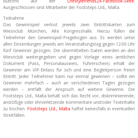
Buttons auf der
Lifestyletrends24-Facebook-Seite
.
Ausgeschlossen sind Mitarbeiter der Footsteps Ltd., Malta.
Teilnahme
Das Gewinnspiel verlost jeweils zwei Eintrittskarten zum
Wiesnclub München, Alte Kongresshalle. Hierzu füllen die
Teilnehmer den Gewinnspiel-Fragebogen aus. Es werden unter
allen Einsendungen jeweils am Veranstaltungstag gegen 12:00 Uhr
fünf Gewinner gezogen. Die übermittelten Daten werden an den
Wiesnclub weitergegeben und gegen Vorlage eines amtlichen
Dokument (Pass, Personalausweis, Führerschein) erhält der
Gewinner am VIP-Einlass für sich und eine Begleitperson freien
Eintritt. Jeder Teilnehmer kann nur einmal gewinnen – sollte ein
Gewinner mehrfach – auch an verschiedenen Tagen gezogen
werden – entfällt der Anspruch auf weitere Gewinne. Die
Footsteps Ltd., Malta behält sich das Recht vor, diskriminierende,
anstößige oder ehrverletzende Kommentare und/oder Textinhalte
zu löschen.
Footsteps Ltd., Malta
haftet keinesfalls in eventuellen
Streitfällen.