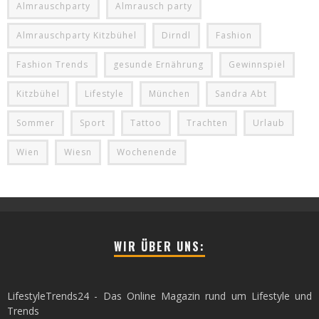
Almrauschparty
Almrausch party
Almrauschparty Kitzbühel
Dirndl
Fashion
Fashion Trends
gesunde Ernährung
Gewinnspiel
Kitzbühel
Lifestyle
München
Sandra Abt
Sommer
Sport
Tattoo
Trachten
Urlaub
Wien
Wiesn
Wochenende
WIR ÜBER UNS:
LifestyleTrends24 - Das Online Magazin rund um Lifestyle und
Trends